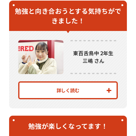
勉強と向き合おうとする気持ちがで
無料体験
無料体験後そのままのご入塾で
きました！
受付中
無料
12,100
入塾金
円
無料体験の
東百舌鳥中 2年生
お問合わせは
三嶋 さん
詳しく読む
勉強が楽しくなってます！