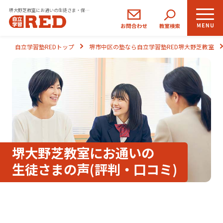
堺大野芝教室にお通いの生徒さま・保護者さまの声｜自立学習塾RED(レッド)
小学生
中学生
高校生
自立学習塾REDトップ
堺市中区の塾なら自立学習塾RED堺大野芝教室
コース
コース
コース
REDの思い
自立学習とは
ご入塾のながれ
堺大野芝教室にお通いの
生徒さまの声(評判・口コミ)
生徒さま・保護者さまの声
よくあるご質問