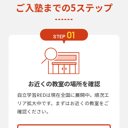
ご入塾までの5ステップ
無料体験
無料体験後そのままのご入塾で
受付中
無料
12,100
入塾金
円
01
STEP
無料体験の
お問合わせは
お近くの教室の場所を確認
自立学習REDは現在全国に展開中。順次エ
リア拡大中です。まずはお近くの教室をご
確認ください。