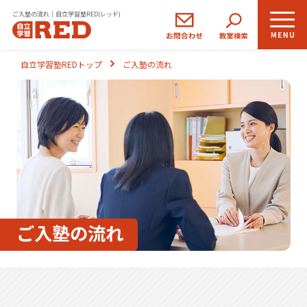
ご入塾の流れ｜自立学習塾RED(レッド)
小学生
中学生
高校生
自立学習塾REDトップ
ご入塾の流れ
コース
コース
コース
REDの思い
自立学習とは
ご入塾のながれ
ご入塾の流れ
生徒さま・保護者さまの声
よくあるご質問