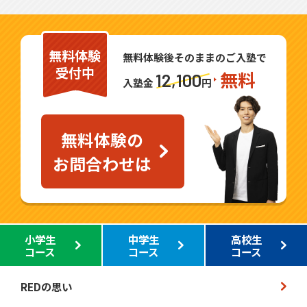
無料体験
無料体験後そのままのご入塾で
受付中
無料
12,100
入塾金
円
無料体験の
お問合わせは
小学生
中学生
高校生
コース
コース
コース
REDの思い