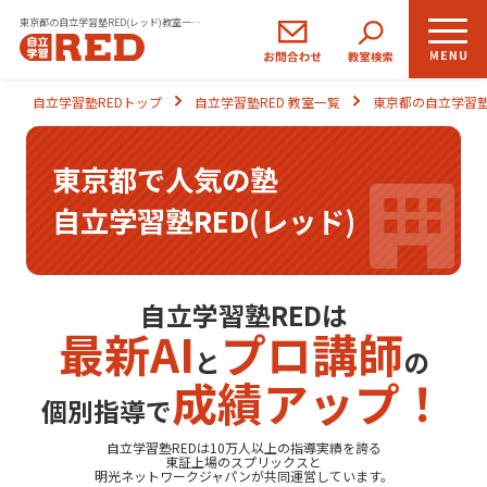
東京都の自立学習塾RED(レッド)教室一覧｜小学生・中学生・高校生の学習塾
小学生
中学生
高校生
自立学習塾REDトップ
自立学習塾RED 教室一覧
東京都の自立学習塾
コース
コース
コース
東京都で人気の塾
REDの思い
自立学習塾RED(レッド)
自立学習とは
ご入塾のながれ
自立学習塾REDは
最新AI
プロ講師
と
の
生徒さま・保護者さまの声
成績アップ！
個別指導で
よくあるご質問
自立学習塾REDは10万人以上の指導実績を誇る
東証上場の
スプリックス
と
明光ネットワークジャパン
が共同運営しています。