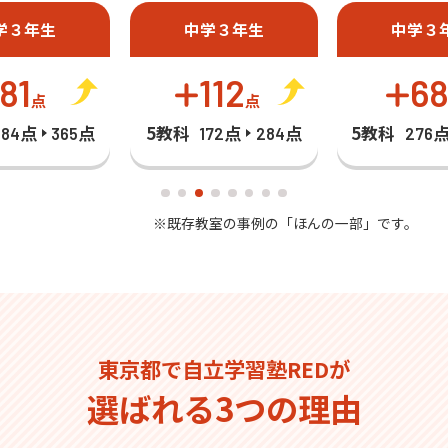
学３年生
中学３年生
中学３
81
112
6
点
点
5教科
5教科
284点
365点
172点
284点
276
※既存教室の事例の「ほんの一部」です。
東京都で自立学習塾REDが
選ばれる3つの理由