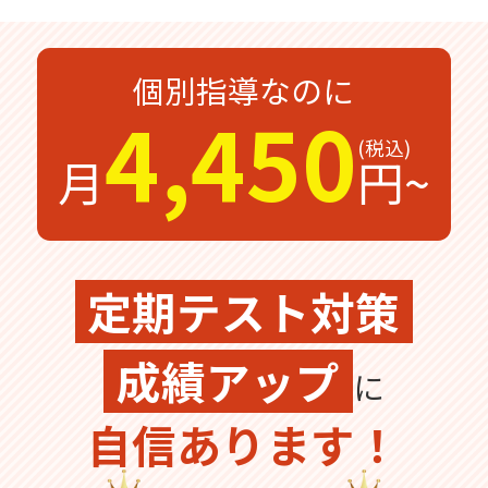
無料体験
無料体験後そのままのご入塾で
受付中
無料
12,100
個別指導なのに
入塾金
円
4,450
月
円~
無料体験の
お問合わせは
定期テスト対策
成績アップ
に
自信あります！