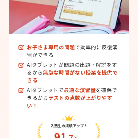
お子さま専用の問題
で効率的に反復演
習ができる
AIタブレットが問題の出題・解説をす
るから
無駄な時間がない授業を提供で
きる
AIタブレットで
最適な演習量
を確保で
きるから
テストの点数が上がりやす
い！
入塾生の成績アップ！
91
.7