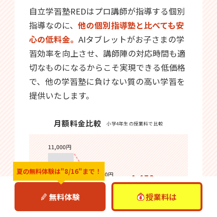
自立学習塾REDはプロ講師が指導する個別
指導なのに、
他の個別指導塾と比べても安
心の低料金。
AIタブレットがお子さまの学
習効率を向上させ、講師陣の対応時間も適
切なものになるからこそ実現できる低価格
で、他の学習塾に負けない質の高い学習を
提供いたします。
月額料金比較
小学4年生の授業料で比較
夏の無料体験は
"8/16"まで！
無料体験
授業料は