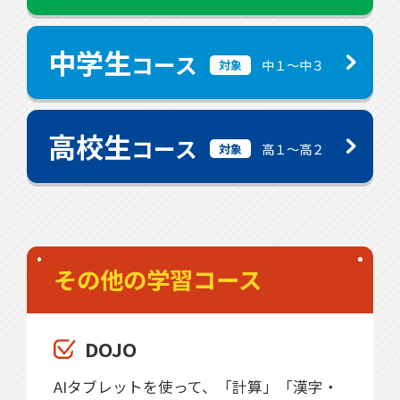
中学生
コース
中１〜中３
対象
高校生
コース
高１〜高２
対象
その他の学習コース
DOJO
AIタブレットを使って、「計算」「漢字・