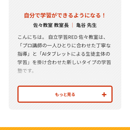
自分で学習ができるようになる！
佐々教室 教室長
｜
亀谷 先生
こんにちは。 自立学習RED 佐々教室は、
「プロ講師の一人ひとりに合わせた丁寧な
指導」と「AIタブレットによる生徒主体の
学習」を掛け合わせた新しいタイプの学習
塾です。
集団授業では至らない細かな指導という弱
点をなくし、「自分で学習ができるように
もっと見る
なる」をモットーにお子様のやる気を引き
出し、家庭での学習習慣を身につけていた
だくことで、しっかりと成績を上げ自信を
つける、成績アップにとことんこだわって