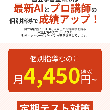
最新AI
プロ講師
と
の
無料体験
無料体験後そのままのご入塾で
成績アップ！
受付中
無料
12,100
入塾金
円
個別指導で
自立学習塾REDは10万人以上の指導実績を誇る
東証上場の
スプリックス
と
明光ネットワークジャパン
が共同運営しています。
無料体験の
お問合わせは
個別指導なのに
4,450
月
円~
定期テスト対策