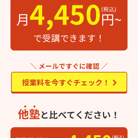
4,450
月
円~
で受講できます！
＼ メールですぐに確認 ／
授業料を今すぐチェック！
他塾
と比べてください！