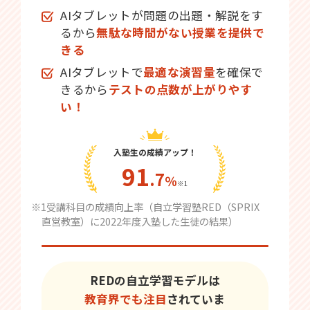
AIタブレットが問題の出題・解説をす
るから
無駄な時間がない授業を提供で
きる
AIタブレットで
最適な演習量
を確保で
きるから
テストの点数が上がりやす
い！
入塾生の成績アップ！
91
.7
％
※1
※1受講科目の成績向上率（自立学習塾RED（SPRIX
直営教室）に2022年度入塾した生徒の結果）
REDの自立学習モデルは
教育界でも注目
されていま