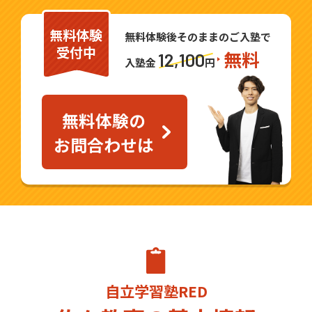
指導させていただきます。勉強が得意なお
無料体験
子様はもちろん、勉強が苦手、集中が続か
無料体験後そのままのご入塾で
受付中
無料
ないといったお悩みをお持ちのお子様にも
12,100
入塾金
円
ぜひ体験して自分の可能性を広げてほしい
と思っています！
無料体験の
最新のタブレット教材使って、自分で学習
お問合わせは
する習慣を身につけ、できる問題がドンド
ン増えることで、「勉強が楽しい！」「成
績が上がってうれしい！」「勉強に自信が
ついた」が実感できます！ もちろん、わか
らない問題は私が責任を持ってとことんサ
ポートします。
自立学習塾RED
佐々町のみならず佐世保市、長崎市など長
崎県内の最新の受験情報を取り揃えてお待