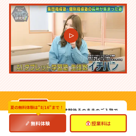
夏の無料体験は
"8/16"まで！
無料体験
無料体験後そのままのご入塾で
受付中
無料
12,100
入塾金
円
無料体験
授業料は