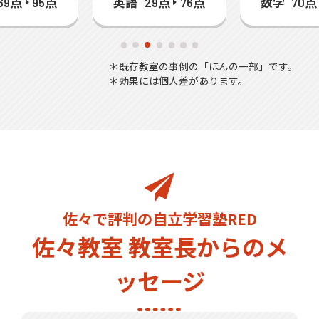
英語
数学
69点
95点
29点
76点
70点
＊既存教室の事例の「ほんの一部」です。
＊効果には個人差があります。
佐々で評判の自立学習塾RED
佐々教室 教室長からのメ
ッセージ