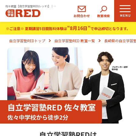
佐々教室【自立学習塾RED(レッド)】｜小学生・中学生・高校生の学習塾
"8月16日"
小学生
中学生
高校生
※ご注意※ 夏期講習5日間無料体験は
で申込締切となります。
コース
コース
コース
自立学習塾REDトップ
自立学習塾RED 教室一覧
長崎県の自立学習塾
REDの思い
自立学習とは
ご入塾のながれ
生徒さま・保護者さまの声
自立学習塾RED 佐々教室
佐々中学校から徒歩2分
よくあるご質問
自立学習塾REDは