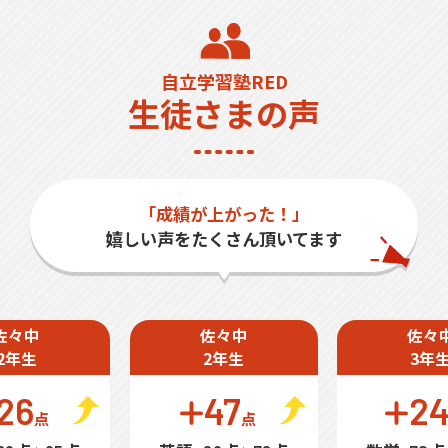
自立学習塾RED
生徒さまの声
「成績が上がった！」
嬉しい声をたくさん頂いてます
佐々中
佐々中
佐々
2年生
2年生
3年
26
47
2
点
点