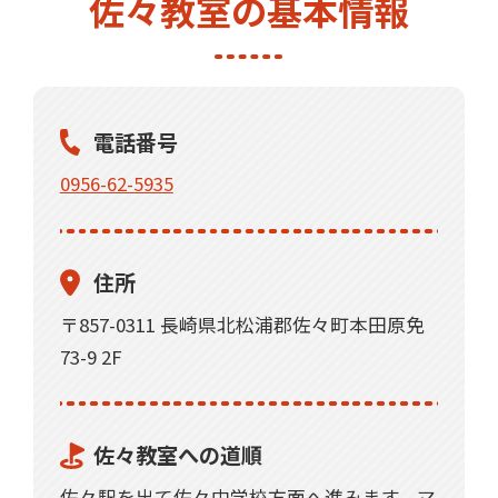
佐々教室の基本情報
ちしています。ぜひ一度、新しい学習塾、
自立学習REDの授業をご体験ください！
ご興味をお持ちいただけましたら、是非一
電話番号
度自立学習RED 佐々教室までお気軽にお問
0956-62-5935
合わせください。
住所
〒857-0311 長崎県北松浦郡佐々町本田原免
73-9 2F
佐々教室への道順
佐々駅を出て佐々中学校方面へ進みます。マ