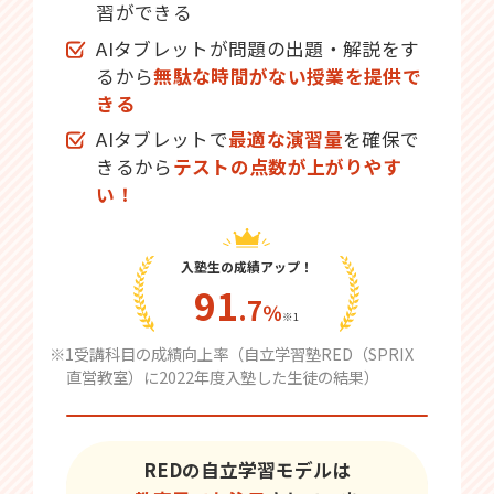
習ができる
AIタブレットが問題の出題・解説をす
るから
無駄な時間がない授業を提供で
きる
AIタブレットで
最適な演習量
を確保で
きるから
テストの点数が上がりやす
い！
入塾生の成績アップ！
91
.7
％
※1
※1受講科目の成績向上率（自立学習塾RED（SPRIX
直営教室）に2022年度入塾した生徒の結果）
REDの自立学習モデルは