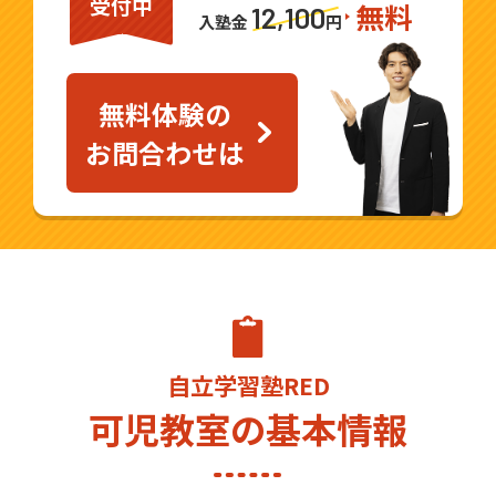
受付中
無料
育ての経験をフルに活かして、日々全力で
12,100
入塾金
円
指導しております。
ご興味をお持ちいただけましたら、是非一
無料体験の
度自立学習RED 可児教室までお気軽にお問
お問合わせは
合わせください。
自立学習塾RED
可児教室の基本情報