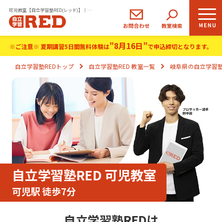
可児教室【自立学習塾RED(レッド)】｜小学生・中学生の学習塾
"8月16日"
小学生
中学生
高校生
※ご注意※ 夏期講習5日間無料体験は
で申込締切となります。
コース
コース
コース
自立学習塾REDトップ
自立学習塾RED 教室一覧
岐阜県の自立学習塾
REDの思い
自立学習とは
ご入塾のながれ
生徒さま・保護者さまの声
自立学習塾RED 可児教室
可児駅 徒歩7分
よくあるご質問
自立学習塾REDは