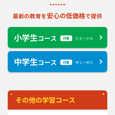
安心の低価格
最新の教育を
で提供
小学生
コース
小２〜小６
対象
中学生
コース
中１〜中３
対象
その他の学習コース