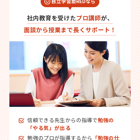
自立学習塾REDなら
社内教育を受けた
プロ講師
が、
面談から授業まで長くサポート！
信頼できる先生からの指導で
勉強の
「やる気」が出る
勉強のプロが指導するから
「勉強の仕