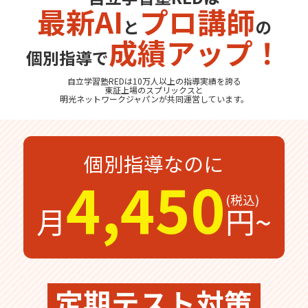
最新AI
プロ講師
と
の
無料体験
無料体験後そのままのご入塾で
成績アップ！
受付中
無料
12,100
入塾金
円
個別指導で
自立学習塾REDは10万人以上の指導実績を誇る
東証上場の
スプリックス
と
明光ネットワークジャパン
が共同運営しています。
無料体験の
お問合わせは
個別指導なのに
4,450
月
円~
定期テスト対策