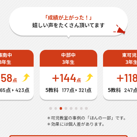
「成績が上がった！」
嬉しい声をたくさん頂いてます
蘇南中
中部中
東可児
3年生
3年生
3年
158
144
11
点
点
5教科
5教科
265点
423点
177点
321点
247
＊可児教室の事例の「ほんの一部」です。
＊効果には個人差があります。