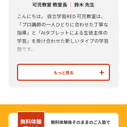
可児教室 教室長
｜
鈴木 先生
こんにちは。 自立学習RED 可児教室は、
「プロ講師の一人ひとりに合わせた丁寧な
指導」と「AIタブレットによる生徒主体の
学習」を掛け合わせた新しいタイプの学習
塾です。
80分集中できなかった子が集中できるよう
になった、苦手な教科が30点以上も上がっ
もっと見る
た、あんなに“塾なんて嫌だ”とお母様に無
理やり連れて来られた子が楽しそうに通っ
ている、しかも100点以上も上がってい
る…そんな姿を見て嬉しく思っている教室
長の鈴木です。
無料体験
大手進学塾や小学校の勤務経験、プラス子
無料体験後そのままのご入塾で