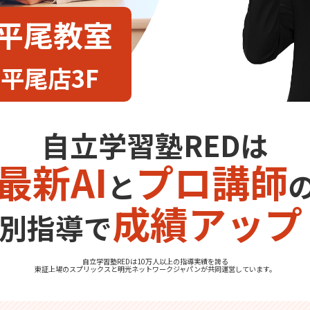
岡平尾教室
平尾店3F
自立学習塾REDは
最新AI
プロ講師
と
成績アップ
別指導で
自立学習塾REDは10万人以上の指導実績を誇る
東証上場の
スプリックス
と
明光ネットワークジャパン
が共同運営しています。