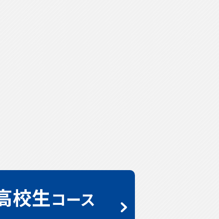
高校生
コース