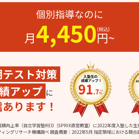
個別指導なのに
4,450
月
円~
期テスト対策
績アップ
に
信あります！
績向上率（自立学習塾RED（SPRIX直営教室）に2022年度入塾した
ティングリサーチ機構調べ 調査概要：2022年5月 指定領域における競合