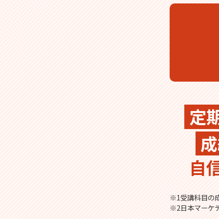
定
成
自
※1受講科目の成
※2日本マーケ