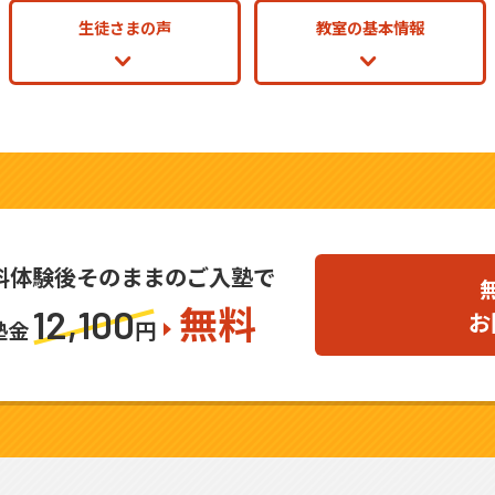
生徒さまの声
教室の基本情報
料体験後そのままのご入塾で
無料
12,100
お
塾金
円