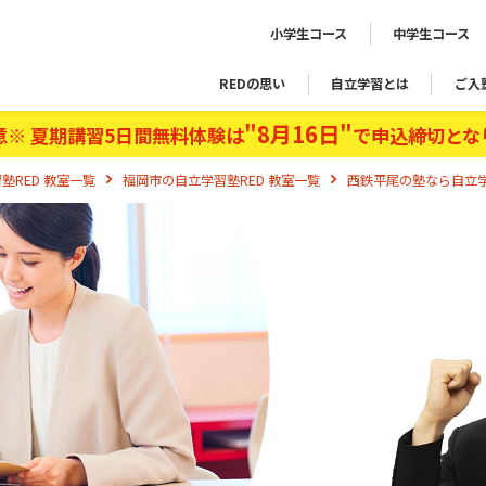
小学生コース
中学生コース
REDの思い
自立学習とは
ご入
"8月16日"
意※ 夏期講習5日間無料体験は
で申込締切とな
塾RED 教室一覧
福岡市の自立学習塾RED 教室一覧
西鉄平尾の塾なら自立学