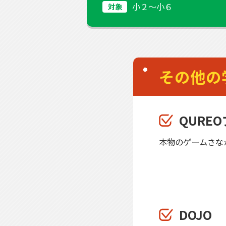
小２〜小６
対象
その他の
QURE
本物のゲームさな
DOJO