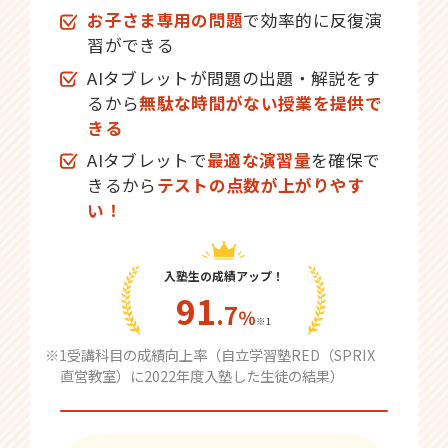
お子さま専用の問題
で効率的に反復演
習ができる
AIタブレットが問題の出題・解説をす
るから
無駄な時間がない授業を提供で
きる
AIタブレットで
最適な演習量
を確保で
きるから
テストの点数が上がりやす
い！
入塾生の成績アップ！
91
.7
％
※1
※1受講科目の成績向上率（自立学習塾RED（SPRIX
直営教室）に2022年度入塾した生徒の結果）