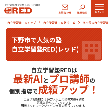
下野市の自立学習塾RED(レッド)教室一覧｜小学生・中学生・高校生の学習塾
小学生
中学生
高校生
自立学習塾REDトップ
自立学習塾RED 教室一覧
栃木県の自立学習塾
コース
コース
コース
下野市で人気の塾
REDの思い
自立学習塾RED(レッド)
自立学習とは
ご入塾のながれ
自立学習塾REDは
最新AI
プロ講師
と
の
生徒さま・保護者さまの声
成績アップ！
個別指導で
よくあるご質問
自立学習塾REDは10万人以上の指導実績を誇る
東証上場の
スプリックス
と
明光ネットワークジャパン
が共同運営しています。