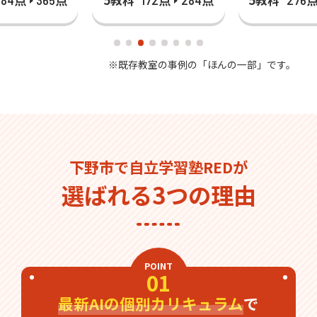
5教科
5教科
284点
365点
172点
284点
276
※既存教室の事例の「ほんの一部」です。
下野市で自立学習塾REDが
選ばれる3つの理由
POINT
01
最新AIの個別カリキュラム
で