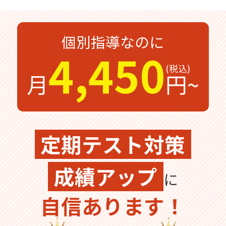
無料体験
無料体験後そのままのご入塾で
受付中
無料
12,100
個別指導なのに
入塾金
円
4,450
月
円~
無料体験の
お問合わせは
定期テスト対策
成績アップ
に
自信あります！