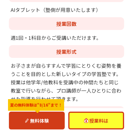
AIタブレット（塾側が用意いたします）
授業回数
週1回・1科目からご受講いただけます。
授業形式
お子さまが自らすすんで学習にとりくむ姿勢を養
うことを目的とした新しいタイプの学習塾です。
授業は他学年/他教科を受講中の仲間たちと同じ
教室で行いながら、プロ講師が一人ひとりに合わ
せた指導を行わせて頂きます。
夏の無料体験は
"8/16"まで！
授業時間
無料体験
授業料は
80分（小学2年～4年は40分授業も選択できま