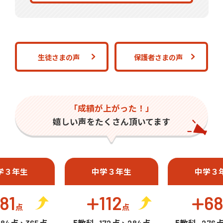
生徒さまの声
保護者さまの声
「成績が上がった！」
嬉しい声をたくさん頂いてます
学３年生
中学３年生
中学３
81
112
6
点
点